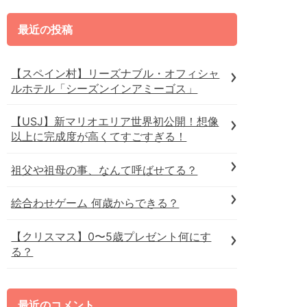
最近の投稿
【スペイン村】リーズナブル・オフィシャ
ルホテル「シーズンインアミーゴス」
【USJ】新マリオエリア世界初公開！想像
以上に完成度が高くてすごすぎる！
祖父や祖母の事、なんて呼ばせてる？
絵合わせゲーム 何歳からできる？
【クリスマス】0〜5歳プレゼント何にす
る？
最近のコメント