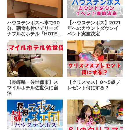
ハウステンボスへ車で30
【ハウステンボス】2021
分、朝食も付いてリーズ
年へのカウントダウンイ
ナブルなホテル「HOTEL
ベント実施決定
AZ 長崎波佐見店」に泊ま
ってみました！
【長崎県・佐世保市】ス
【クリスマス】0〜5歳プ
マイルホテル佐世保に宿
レゼント何にする？
泊