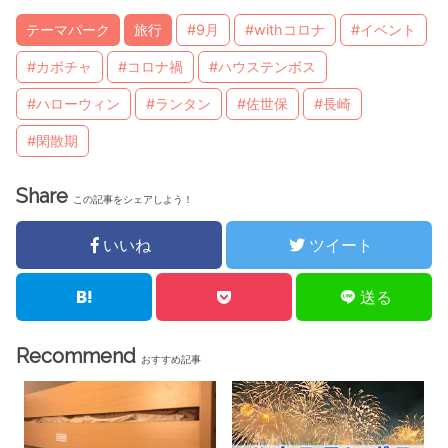
テーマパーク
旅行
#9月
#withコロナ
#イベント
#カボチャ
#コロナ禍
#ハウステンボス
#ハローウィン
#ランタン
#佐世保
#長崎
#閑散期
Share
この記事をシェアしよう！
いいね
ツイート
送る
Recommend
おすすめ記事