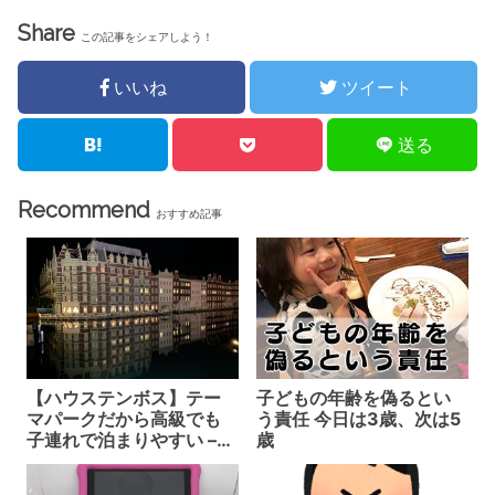
Share
この記事をシェアしよう！
いいね
ツイート
送る
Recommend
おすすめ記事
【ハウステンボス】テー
子どもの年齢を偽るとい
マパークだから高級でも
う責任 今日は3歳、次は5
子連れで泊まりやすい –
歳
ホテルヨーロッパに宿泊
してきました