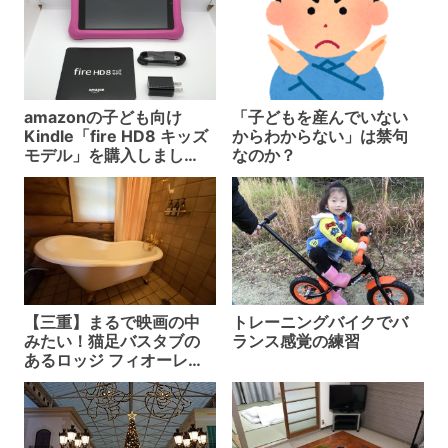
amazonの子ども向け
「子どもを産んでいない
Kindle「fire HD8 キッズ
からわからない」は禁句
モデル」を購入しまし
なのか？
た。設定から使用開始ま
で解説。
【三重】まるで映画の中
トレーニングバイクでバ
みたい！猫足バスタブの
ランス感覚の練習
あるロッジ フィオーレ志
摩