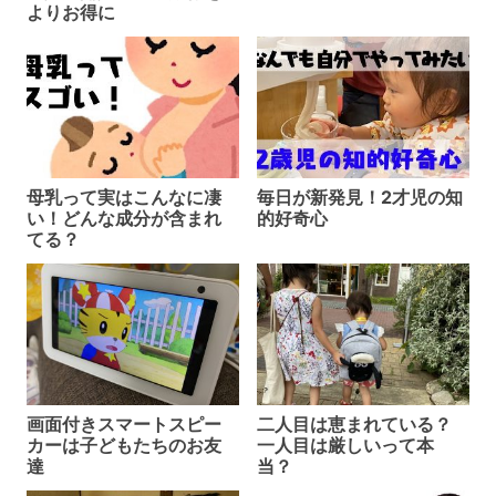
よりお得に
母乳って実はこんなに凄
毎日が新発見！2才児の知
い！どんな成分が含まれ
的好奇心
てる？
画面付きスマートスピー
二人目は恵まれている？
カーは子どもたちのお友
一人目は厳しいって本
達
当？