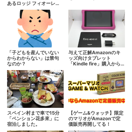
あるロッジ フィオーレ志
摩
「子どもを産んでいない
与えて正解Amazonのキ
からわからない」は禁句
ッズ向けタブレット
なのか？
「Kindle fire」購入から1
年半経ちました
スペイン村まで車で15分
【ゲーム&ウォッチ】限定
「ペンション花多來」に
のマリオがAmazonで定
宿泊しました。
価販売再開してる！